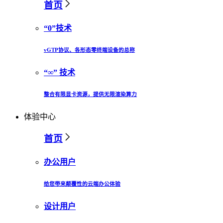
首页
“0”技术
vGTP协议、各形态零终端设备的总称
“∞” 技术
整合有限显卡资源，提供无限渲染算力
体验中心
首页
办公用户
给您带来颠覆性的云端办公体验
设计用户