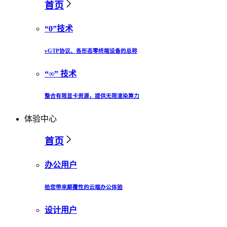
首页
“0”技术
vGTP协议、各形态零终端设备的总称
“∞” 技术
整合有限显卡资源，提供无限渲染算力
体验中心
首页
办公用户
给您带来颠覆性的云端办公体验
设计用户